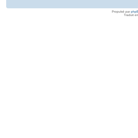
Propulsé par
php
Traduit e