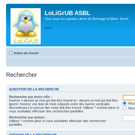
LoLiGrUB ASBL
Club Linux et Logiciels Libres du Borinage et Mons: forum
WIKI
Index du forum
Rechercher
QUESTION DE LA RECHERCHE
Rechercher par mots-clés :
Insérez
+
devant un mot qui doit être trouvé et
-
devant un mot qui doit être
Rech
ignoré. Insérez une liste de mots séparés entre des barres verticales
discontinues
|
si seul un des mots doit être trouvé. Utilisez * comme joker si
Rech
vous souhaitez effectuer des recherches partielles.
Rechercher par auteur :
Utilisez * comme joker si vous souhaitez effectuer des recherches
partielles.
OPTIONS DE LA RECHERCHE