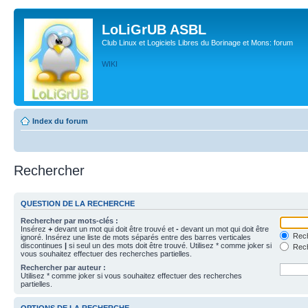
LoLiGrUB ASBL
Club Linux et Logiciels Libres du Borinage et Mons: forum
WIKI
Index du forum
Rechercher
QUESTION DE LA RECHERCHE
Rechercher par mots-clés :
Insérez
+
devant un mot qui doit être trouvé et
-
devant un mot qui doit être
Rech
ignoré. Insérez une liste de mots séparés entre des barres verticales
discontinues
|
si seul un des mots doit être trouvé. Utilisez * comme joker si
Rech
vous souhaitez effectuer des recherches partielles.
Rechercher par auteur :
Utilisez * comme joker si vous souhaitez effectuer des recherches
partielles.
OPTIONS DE LA RECHERCHE