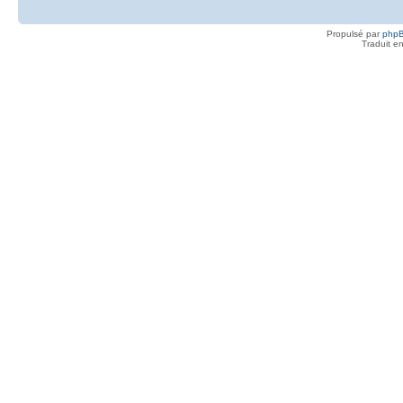
Propulsé par
php
Traduit e