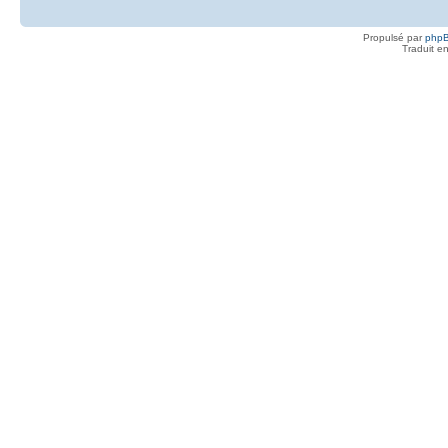
Propulsé par
php
Traduit e