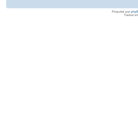
Propulsé par
php
Traduit e