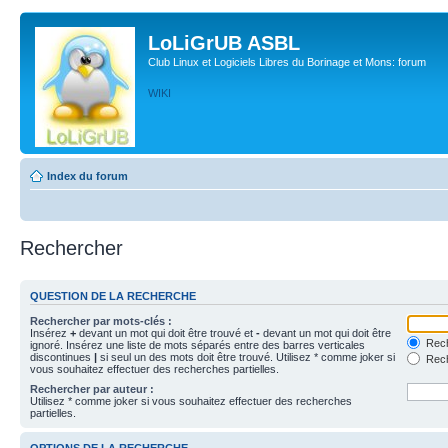
LoLiGrUB ASBL
Club Linux et Logiciels Libres du Borinage et Mons: forum
WIKI
Index du forum
Rechercher
QUESTION DE LA RECHERCHE
Rechercher par mots-clés :
Insérez
+
devant un mot qui doit être trouvé et
-
devant un mot qui doit être
Rech
ignoré. Insérez une liste de mots séparés entre des barres verticales
discontinues
|
si seul un des mots doit être trouvé. Utilisez * comme joker si
Rech
vous souhaitez effectuer des recherches partielles.
Rechercher par auteur :
Utilisez * comme joker si vous souhaitez effectuer des recherches
partielles.
OPTIONS DE LA RECHERCHE