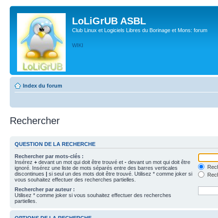
LoLiGrUB ASBL
Club Linux et Logiciels Libres du Borinage et Mons: forum
WIKI
Index du forum
Rechercher
QUESTION DE LA RECHERCHE
Rechercher par mots-clés :
Insérez
+
devant un mot qui doit être trouvé et
-
devant un mot qui doit être
Rech
ignoré. Insérez une liste de mots séparés entre des barres verticales
discontinues
|
si seul un des mots doit être trouvé. Utilisez * comme joker si
Rech
vous souhaitez effectuer des recherches partielles.
Rechercher par auteur :
Utilisez * comme joker si vous souhaitez effectuer des recherches
partielles.
OPTIONS DE LA RECHERCHE