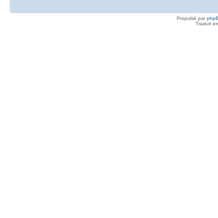
Propulsé par
php
Traduit e