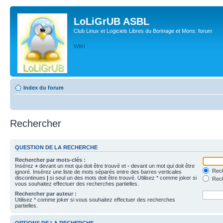
LoLiGrUB ASBL
Club Linux et Logiciels Libres du Borinage et Mons: forum
WIKI
Index du forum
Rechercher
QUESTION DE LA RECHERCHE
Rechercher par mots-clés :
Insérez
+
devant un mot qui doit être trouvé et
-
devant un mot qui doit être
Rech
ignoré. Insérez une liste de mots séparés entre des barres verticales
discontinues
|
si seul un des mots doit être trouvé. Utilisez * comme joker si
Rech
vous souhaitez effectuer des recherches partielles.
Rechercher par auteur :
Utilisez * comme joker si vous souhaitez effectuer des recherches
partielles.
OPTIONS DE LA RECHERCHE