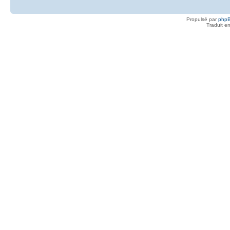
Propulsé par
php
Traduit e