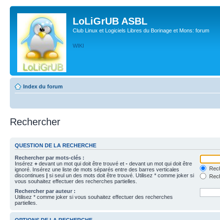
LoLiGrUB ASBL
Club Linux et Logiciels Libres du Borinage et Mons: forum
WIKI
Index du forum
Rechercher
QUESTION DE LA RECHERCHE
Rechercher par mots-clés :
Insérez
+
devant un mot qui doit être trouvé et
-
devant un mot qui doit être
Rech
ignoré. Insérez une liste de mots séparés entre des barres verticales
discontinues
|
si seul un des mots doit être trouvé. Utilisez * comme joker si
Rech
vous souhaitez effectuer des recherches partielles.
Rechercher par auteur :
Utilisez * comme joker si vous souhaitez effectuer des recherches
partielles.
OPTIONS DE LA RECHERCHE