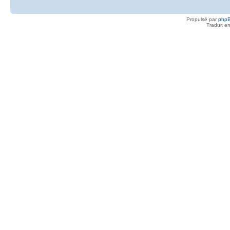
Propulsé par
php
Traduit e