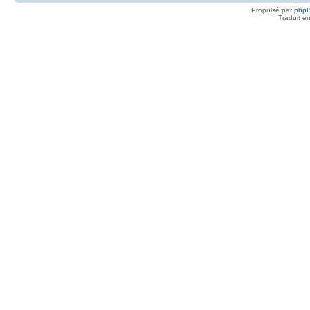
Propulsé par
php
Traduit e