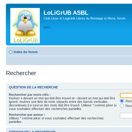
LoLiGrUB ASBL
Club Linux et Logiciels Libres du Borinage et Mons: forum
WIKI
Index du forum
Rechercher
QUESTION DE LA RECHERCHE
Rechercher par mots-clés :
Insérez
+
devant un mot qui doit être trouvé et
-
devant un mot qui doit être
Rech
ignoré. Insérez une liste de mots séparés entre des barres verticales
discontinues
|
si seul un des mots doit être trouvé. Utilisez * comme joker si
Rech
vous souhaitez effectuer des recherches partielles.
Rechercher par auteur :
Utilisez * comme joker si vous souhaitez effectuer des recherches
partielles.
OPTIONS DE LA RECHERCHE