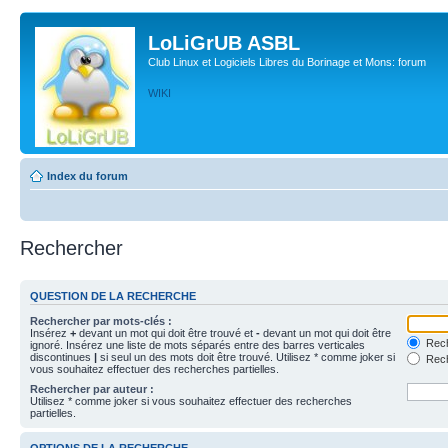
LoLiGrUB ASBL
Club Linux et Logiciels Libres du Borinage et Mons: forum
WIKI
Index du forum
Rechercher
QUESTION DE LA RECHERCHE
Rechercher par mots-clés :
Insérez
+
devant un mot qui doit être trouvé et
-
devant un mot qui doit être
Rech
ignoré. Insérez une liste de mots séparés entre des barres verticales
discontinues
|
si seul un des mots doit être trouvé. Utilisez * comme joker si
Rech
vous souhaitez effectuer des recherches partielles.
Rechercher par auteur :
Utilisez * comme joker si vous souhaitez effectuer des recherches
partielles.
OPTIONS DE LA RECHERCHE