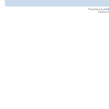
Propulsé par
php
Traduit e