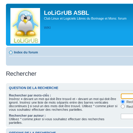
LoLiGrUB ASBL
Club Linux et Logiciels Libres du Borinage et Mons: forum
WIKI
Index du forum
Rechercher
QUESTION DE LA RECHERCHE
Rechercher par mots-clés :
Insérez
+
devant un mot qui doit être trouvé et
-
devant un mot qui doit être
Rech
ignoré. Insérez une liste de mots séparés entre des barres verticales
discontinues
|
si seul un des mots doit être trouvé. Utilisez * comme joker si
Rech
vous souhaitez effectuer des recherches partielles.
Rechercher par auteur :
Utilisez * comme joker si vous souhaitez effectuer des recherches
partielles.
OPTIONS DE LA RECHERCHE