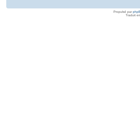
Propulsé par
php
Traduit e