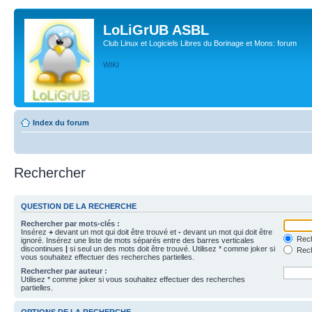
LoLiGrUB ASBL
Club Linux et Logiciels Libres du Borinage et Mons: forum
WIKI
Index du forum
Rechercher
QUESTION DE LA RECHERCHE
Rechercher par mots-clés :
Insérez
+
devant un mot qui doit être trouvé et
-
devant un mot qui doit être
Rech
ignoré. Insérez une liste de mots séparés entre des barres verticales
discontinues
|
si seul un des mots doit être trouvé. Utilisez * comme joker si
Rech
vous souhaitez effectuer des recherches partielles.
Rechercher par auteur :
Utilisez * comme joker si vous souhaitez effectuer des recherches
partielles.
OPTIONS DE LA RECHERCHE