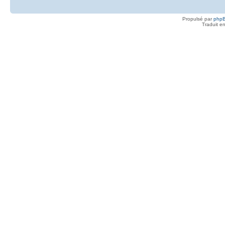
Propulsé par
php
Traduit e