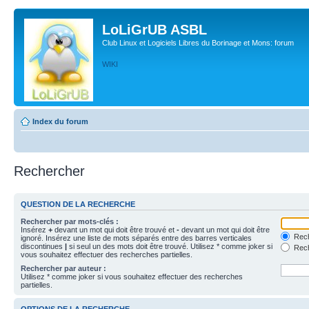
LoLiGrUB ASBL
Club Linux et Logiciels Libres du Borinage et Mons: forum
WIKI
Index du forum
Rechercher
QUESTION DE LA RECHERCHE
Rechercher par mots-clés :
Insérez
+
devant un mot qui doit être trouvé et
-
devant un mot qui doit être
Rech
ignoré. Insérez une liste de mots séparés entre des barres verticales
discontinues
|
si seul un des mots doit être trouvé. Utilisez * comme joker si
Rech
vous souhaitez effectuer des recherches partielles.
Rechercher par auteur :
Utilisez * comme joker si vous souhaitez effectuer des recherches
partielles.
OPTIONS DE LA RECHERCHE