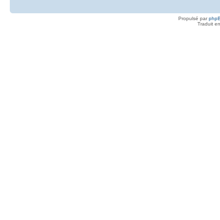
Propulsé par
php
Traduit e