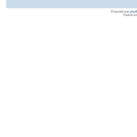
Propulsé par
php
Traduit e