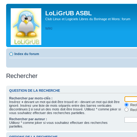
LoLiGrUB ASBL
Club Linux et Logiciels Libres du Borinage et Mons: forum
WIKI
Index du forum
Rechercher
QUESTION DE LA RECHERCHE
Rechercher par mots-clés :
Insérez
+
devant un mot qui doit être trouvé et
-
devant un mot qui doit être
Rech
ignoré. Insérez une liste de mots séparés entre des barres verticales
discontinues
|
si seul un des mots doit être trouvé. Utilisez * comme joker si
Rech
vous souhaitez effectuer des recherches partielles.
Rechercher par auteur :
Utilisez * comme joker si vous souhaitez effectuer des recherches
partielles.
OPTIONS DE LA RECHERCHE