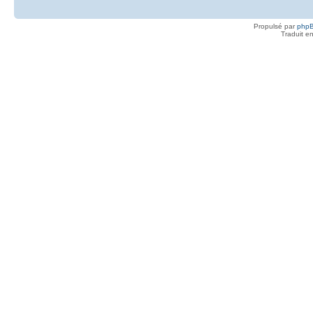
Propulsé par
php
Traduit e