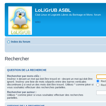
LoLiGrUB ASBL
Club Linux et Logiciels Libres du Borinage et Mons: forum
WIKI
Index du forum
Rechercher
QUESTION DE LA RECHERCHE
Rechercher par mots-clés :
Insérez
+
devant un mot qui doit être trouvé et
-
devant un mot qui doit être
Rech
ignoré. Insérez une liste de mots séparés entre des barres verticales
discontinues
|
si seul un des mots doit être trouvé. Utilisez * comme joker si
Rech
vous souhaitez effectuer des recherches partielles.
Rechercher par auteur :
Utilisez * comme joker si vous souhaitez effectuer des recherches
partielles.
OPTIONS DE LA RECHERCHE