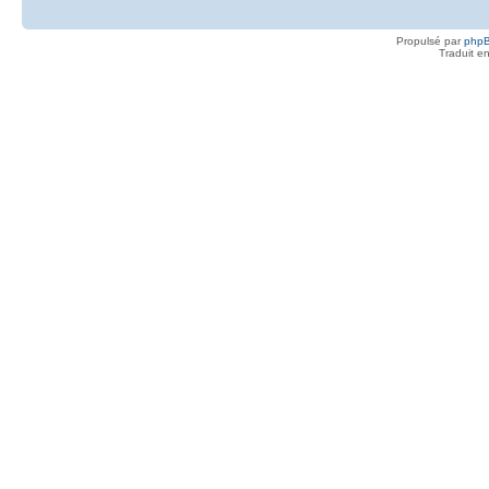
Propulsé par
php
Traduit e