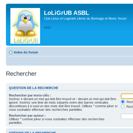
LoLiGrUB ASBL
Club Linux et Logiciels Libres du Borinage et Mons: forum
WIKI
Index du forum
Rechercher
QUESTION DE LA RECHERCHE
Rechercher par mots-clés :
Insérez
+
devant un mot qui doit être trouvé et
-
devant un mot qui doit être
Rech
ignoré. Insérez une liste de mots séparés entre des barres verticales
discontinues
|
si seul un des mots doit être trouvé. Utilisez * comme joker si
Rech
vous souhaitez effectuer des recherches partielles.
Rechercher par auteur :
Utilisez * comme joker si vous souhaitez effectuer des recherches
partielles.
OPTIONS DE LA RECHERCHE