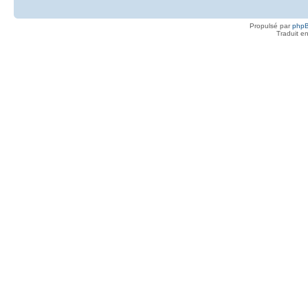
Propulsé par
php
Traduit e