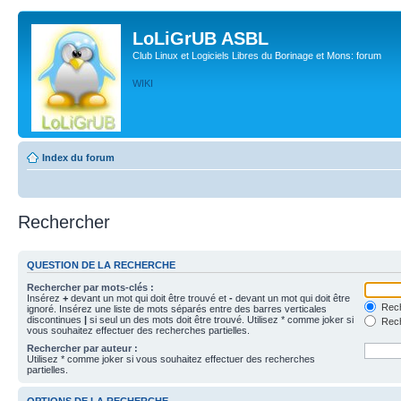
LoLiGrUB ASBL
Club Linux et Logiciels Libres du Borinage et Mons: forum
WIKI
Index du forum
Rechercher
QUESTION DE LA RECHERCHE
Rechercher par mots-clés :
Insérez
+
devant un mot qui doit être trouvé et
-
devant un mot qui doit être
Rech
ignoré. Insérez une liste de mots séparés entre des barres verticales
discontinues
|
si seul un des mots doit être trouvé. Utilisez * comme joker si
Rech
vous souhaitez effectuer des recherches partielles.
Rechercher par auteur :
Utilisez * comme joker si vous souhaitez effectuer des recherches
partielles.
OPTIONS DE LA RECHERCHE