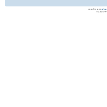
Propulsé par
php
Traduit e