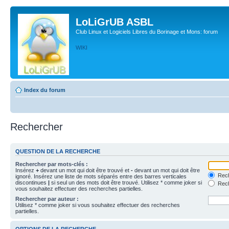
LoLiGrUB ASBL
Club Linux et Logiciels Libres du Borinage et Mons: forum
WIKI
Index du forum
Rechercher
QUESTION DE LA RECHERCHE
Rechercher par mots-clés :
Insérez
+
devant un mot qui doit être trouvé et
-
devant un mot qui doit être
Rech
ignoré. Insérez une liste de mots séparés entre des barres verticales
discontinues
|
si seul un des mots doit être trouvé. Utilisez * comme joker si
Rech
vous souhaitez effectuer des recherches partielles.
Rechercher par auteur :
Utilisez * comme joker si vous souhaitez effectuer des recherches
partielles.
OPTIONS DE LA RECHERCHE