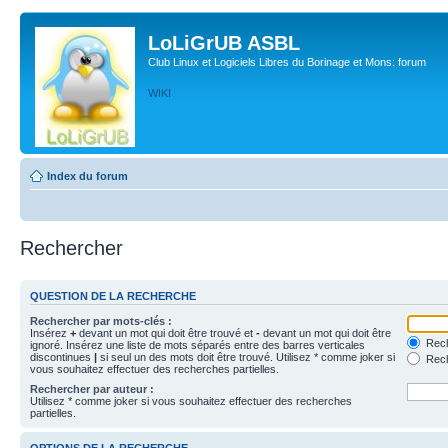
LoLiGrUB ASBL
Club Linux et Logiciels Libres du Borinage et Mons: forum
WIKI
Index du forum
Rechercher
QUESTION DE LA RECHERCHE
Rechercher par mots-clés :
Insérez
+
devant un mot qui doit être trouvé et
-
devant un mot qui doit être
Rech
ignoré. Insérez une liste de mots séparés entre des barres verticales
discontinues
|
si seul un des mots doit être trouvé. Utilisez * comme joker si
Rech
vous souhaitez effectuer des recherches partielles.
Rechercher par auteur :
Utilisez * comme joker si vous souhaitez effectuer des recherches
partielles.
OPTIONS DE LA RECHERCHE