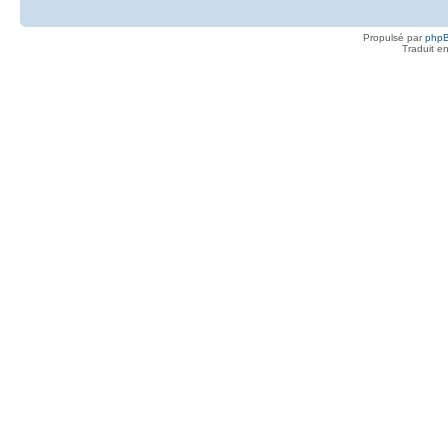
Propulsé par
php
Traduit e