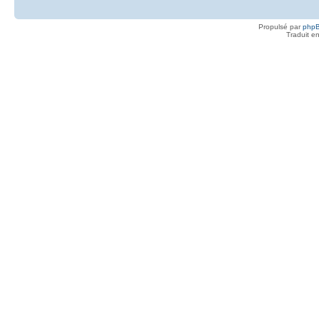
Propulsé par
php
Traduit e