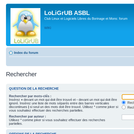
LoLiGrUB ASBL
Club Linux et Logiciels Libres du Borinage et Mons: forum
WIKI
Index du forum
Rechercher
QUESTION DE LA RECHERCHE
Rechercher par mots-clés :
Insérez
+
devant un mot qui doit être trouvé et
-
devant un mot qui doit être
Rech
ignoré. Insérez une liste de mots séparés entre des barres verticales
discontinues
|
si seul un des mots doit être trouvé. Utilisez * comme joker si
Rech
vous souhaitez effectuer des recherches partielles.
Rechercher par auteur :
Utilisez * comme joker si vous souhaitez effectuer des recherches
partielles.
OPTIONS DE LA RECHERCHE