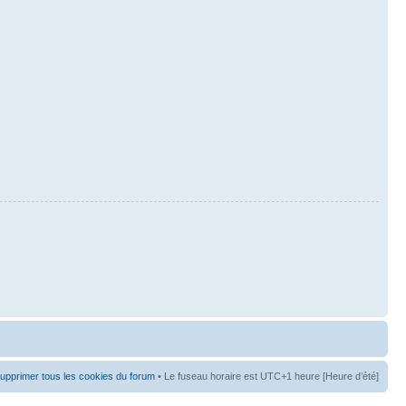
upprimer tous les cookies du forum
• Le fuseau horaire est UTC+1 heure [Heure d’été]