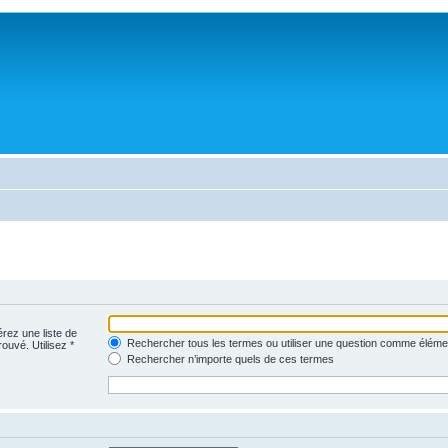
érez une liste de
Rechercher tous les termes ou utiliser une question comme éléme
rouvé. Utilisez *
Rechercher n’importe quels de ces termes