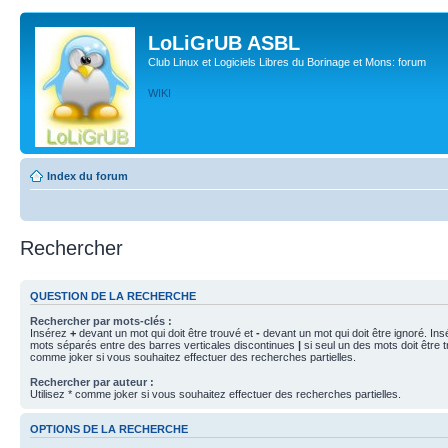
LoLiGrUB ASBL
Club Linux et Logiciels Libres du Borinage et Mons: forum
WIKI
Index du forum
Rechercher
QUESTION DE LA RECHERCHE
Rechercher par mots-clés :
Insérez
+
devant un mot qui doit être trouvé et
-
devant un mot qui doit être ignoré. Ins
mots séparés entre des barres verticales discontinues
|
si seul un des mots doit être t
comme joker si vous souhaitez effectuer des recherches partielles.
Rechercher par auteur :
Utilisez * comme joker si vous souhaitez effectuer des recherches partielles.
OPTIONS DE LA RECHERCHE