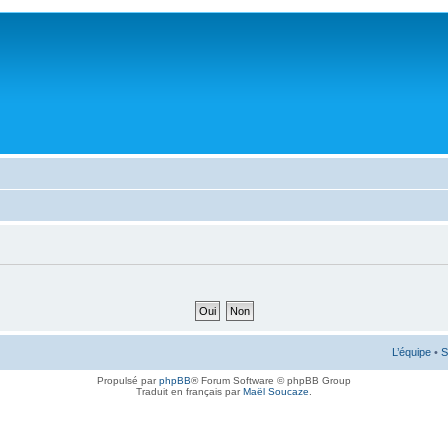
L’équipe
•
S
Propulsé par
phpBB
® Forum Software © phpBB Group
Traduit en français par
Maël Soucaze
.