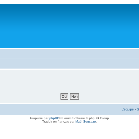
L’équipe
•
S
Propulsé par
phpBB
® Forum Software © phpBB Group
Traduit en français par
Maël Soucaze
.