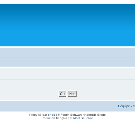
L’équipe
•
S
Propulsé par
phpBB
® Forum Software © phpBB Group
Traduit en français par
Maël Soucaze
.