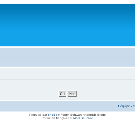
L’équipe
•
S
Propulsé par
phpBB
® Forum Software © phpBB Group
Traduit en français par
Maël Soucaze
.