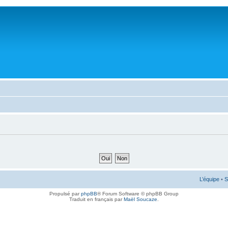
L’équipe
•
S
Propulsé par
phpBB
® Forum Software © phpBB Group
Traduit en français par
Maël Soucaze
.