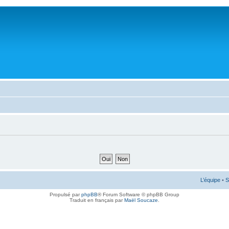
L’équipe
•
S
Propulsé par
phpBB
® Forum Software © phpBB Group
Traduit en français par
Maël Soucaze
.