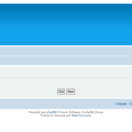
L’équipe
•
S
Propulsé par
phpBB
® Forum Software © phpBB Group
Traduit en français par
Maël Soucaze
.