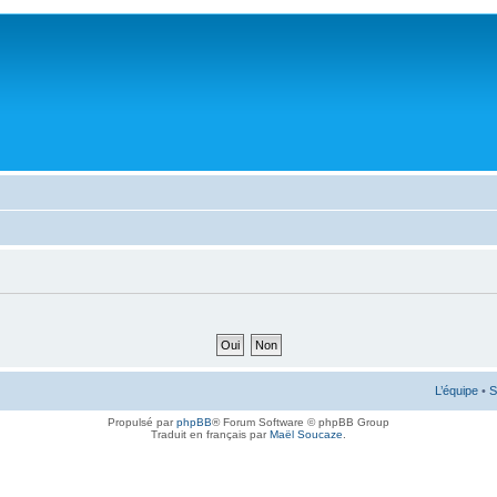
L’équipe
•
S
Propulsé par
phpBB
® Forum Software © phpBB Group
Traduit en français par
Maël Soucaze
.