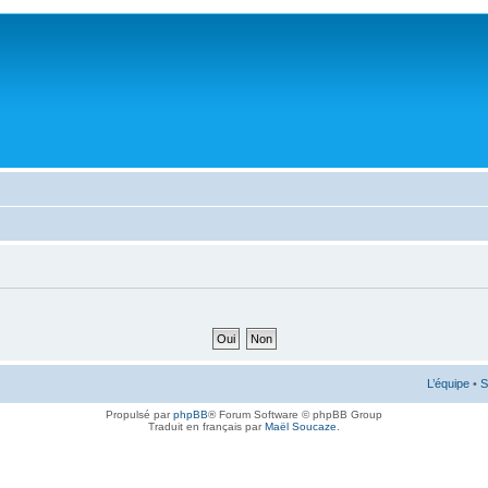
L’équipe
•
S
Propulsé par
phpBB
® Forum Software © phpBB Group
Traduit en français par
Maël Soucaze
.