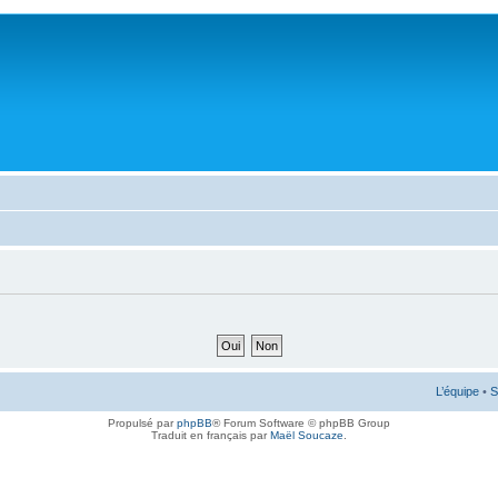
L’équipe
•
S
Propulsé par
phpBB
® Forum Software © phpBB Group
Traduit en français par
Maël Soucaze
.