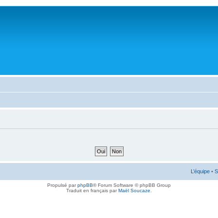
L’équipe
•
S
Propulsé par
phpBB
® Forum Software © phpBB Group
Traduit en français par
Maël Soucaze
.