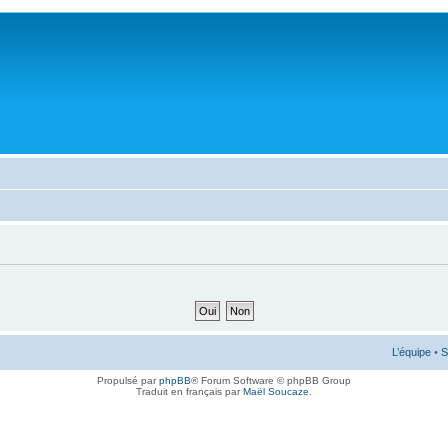
L’équipe
•
S
Propulsé par
phpBB
® Forum Software © phpBB Group
Traduit en français par
Maël Soucaze
.