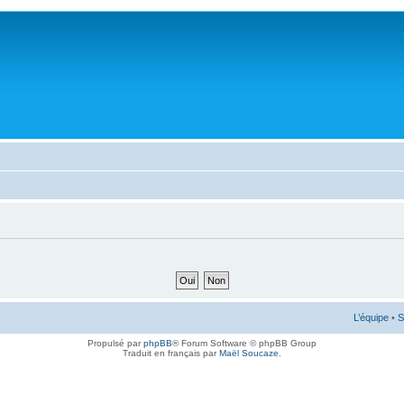
L’équipe
•
S
Propulsé par
phpBB
® Forum Software © phpBB Group
Traduit en français par
Maël Soucaze
.