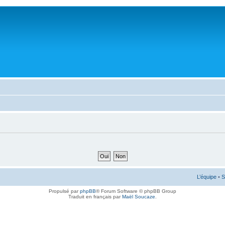
L’équipe
•
S
Propulsé par
phpBB
® Forum Software © phpBB Group
Traduit en français par
Maël Soucaze
.