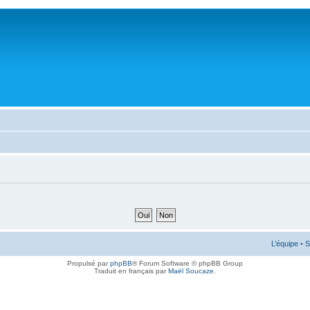
L’équipe
•
S
Propulsé par
phpBB
® Forum Software © phpBB Group
Traduit en français par
Maël Soucaze
.