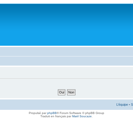
L’équipe
•
S
Propulsé par
phpBB
® Forum Software © phpBB Group
Traduit en français par
Maël Soucaze
.