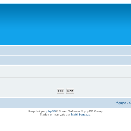
L’équipe
•
S
Propulsé par
phpBB
® Forum Software © phpBB Group
Traduit en français par
Maël Soucaze
.