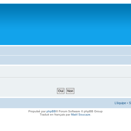
L’équipe
•
S
Propulsé par
phpBB
® Forum Software © phpBB Group
Traduit en français par
Maël Soucaze
.