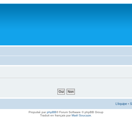
L’équipe
•
S
Propulsé par
phpBB
® Forum Software © phpBB Group
Traduit en français par
Maël Soucaze
.