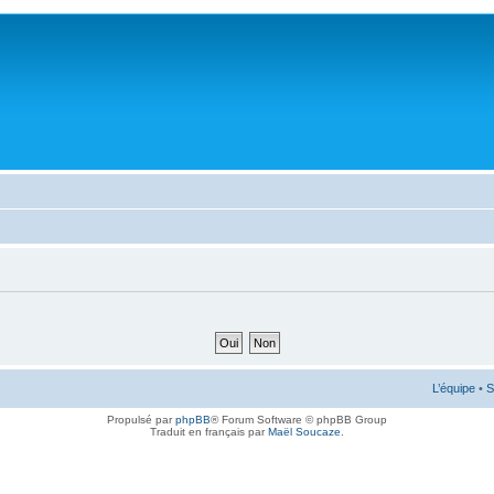
L’équipe
•
S
Propulsé par
phpBB
® Forum Software © phpBB Group
Traduit en français par
Maël Soucaze
.