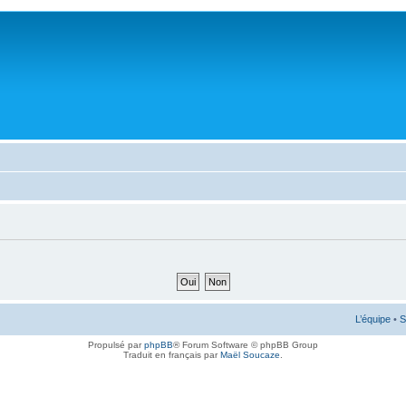
L’équipe
•
S
Propulsé par
phpBB
® Forum Software © phpBB Group
Traduit en français par
Maël Soucaze
.