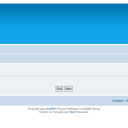
L’équipe
•
S
Propulsé par
phpBB
® Forum Software © phpBB Group
Traduit en français par
Maël Soucaze
.