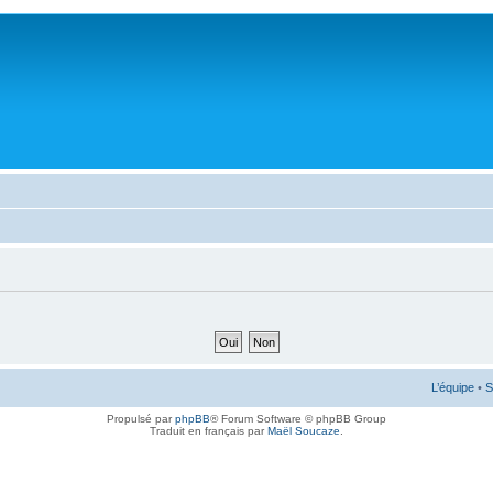
L’équipe
•
S
Propulsé par
phpBB
® Forum Software © phpBB Group
Traduit en français par
Maël Soucaze
.