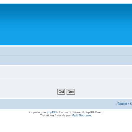
L’équipe
•
S
Propulsé par
phpBB
® Forum Software © phpBB Group
Traduit en français par
Maël Soucaze
.