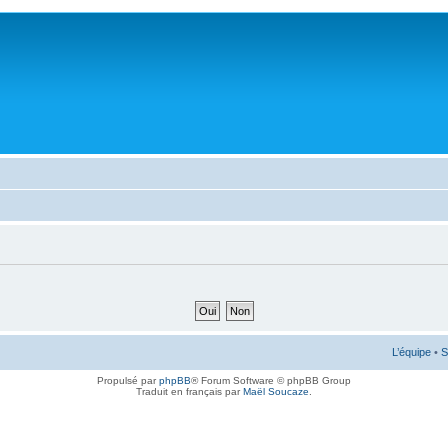
L’équipe
•
S
Propulsé par
phpBB
® Forum Software © phpBB Group
Traduit en français par
Maël Soucaze
.