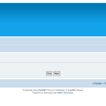
L’équipe
•
S
Propulsé par
phpBB
® Forum Software © phpBB Group
Traduit en français par
Maël Soucaze
.