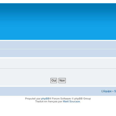
L’équipe
•
S
Propulsé par
phpBB
® Forum Software © phpBB Group
Traduit en français par
Maël Soucaze
.