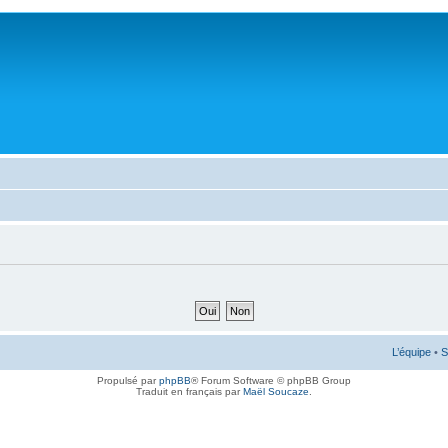
L’équipe
•
S
Propulsé par
phpBB
® Forum Software © phpBB Group
Traduit en français par
Maël Soucaze
.