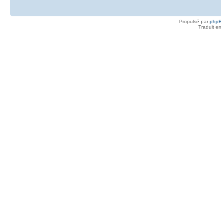
Propulsé par
php
Traduit e