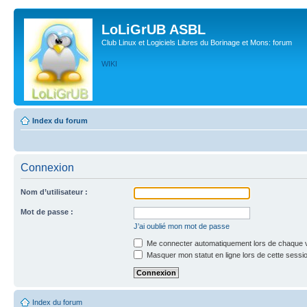
LoLiGrUB ASBL
Club Linux et Logiciels Libres du Borinage et Mons: forum
WIKI
Index du forum
Connexion
Nom d’utilisateur :
Mot de passe :
J’ai oublié mon mot de passe
Me connecter automatiquement lors de chaque v
Masquer mon statut en ligne lors de cette sessi
Index du forum