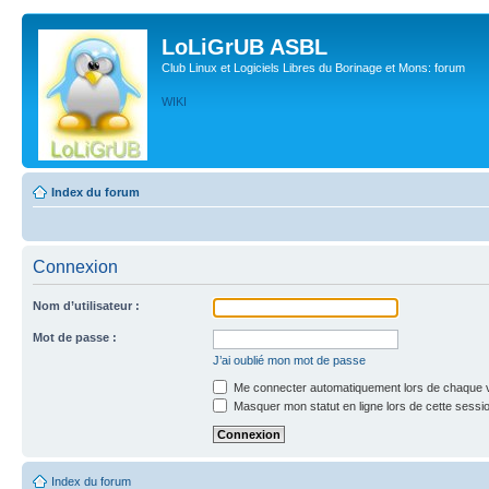
LoLiGrUB ASBL
Club Linux et Logiciels Libres du Borinage et Mons: forum
WIKI
Index du forum
Connexion
Nom d’utilisateur :
Mot de passe :
J’ai oublié mon mot de passe
Me connecter automatiquement lors de chaque v
Masquer mon statut en ligne lors de cette sessi
Index du forum