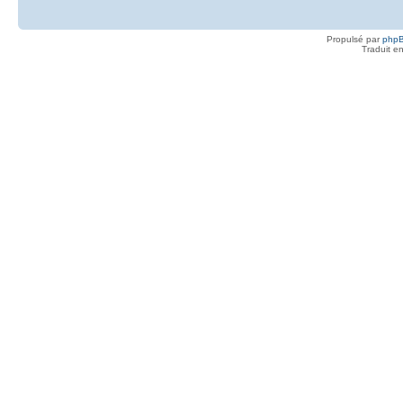
Propulsé par
php
Traduit e